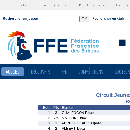
Plan du site
|
Contact
|
Publications
|
Mon C
Rechercher un joueur
Rechercher un club
ACCUEIL
DÉCOUVRIR
FFE
COMPÉTITIONS
SECTEU
Circuit Jeune
R
Ech.
Pts
Blancs
1
3
CHALENCON Ethan
2
2½
MATHON Chloe
3
2
PERROCHEAU Gaspard
4
2
ALBERTI Luca