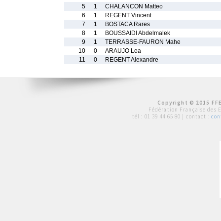
5
1
CHALANCON Matteo
6
1
REGENT Vincent
7
1
BOSTACA Rares
8
1
BOUSSAIDI Abdelmalek
9
1
TERRASSE-FAURON Mahe
10
0
ARAUJO Lea
11
0
REGENT Alexandre
Copyright © 2015 FFE
Fédération Française des 
tél :
01 39 44 65 80
| contact :
con