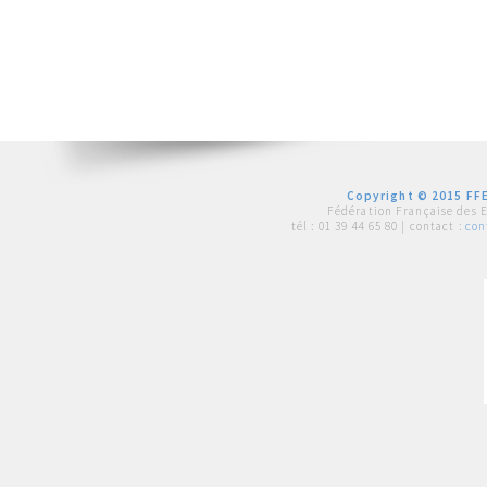
Copyright © 2015 FFE
Fédération Française des 
tél :
01 39 44 65 80
| contact :
con