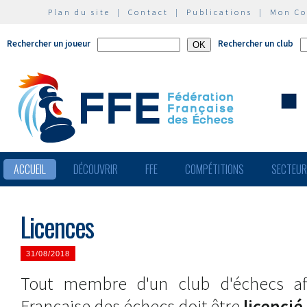
Plan du site
|
Contact
|
Publications
|
Mon C
Rechercher un joueur
Rechercher un club
ACCUEIL
DÉCOUVRIR
FFE
COMPÉTITIONS
SECTEU
Licences
31/08/2018
Tout membre d'un club d'échecs aff
Française des échecs doit être
licencié