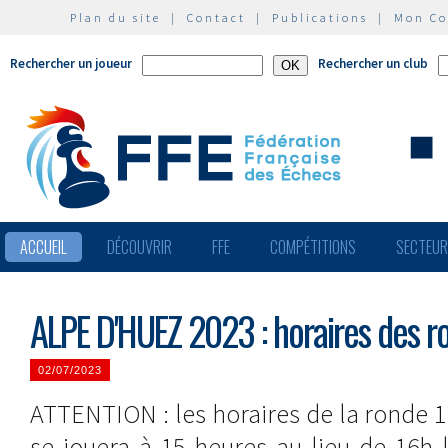
Plan du site
|
Contact
|
Publications
|
Mon C
Rechercher un joueur
Rechercher un club
ACCUEIL
DÉCOUVRIR
FFE
COMPÉTITIONS
SECTEU
ALPE D'HUEZ 2023 : horaires des r
02/07/2023
ATTENTION : les horaires de la ronde 1 
se jouera à 15 heures au lieu de 16h 