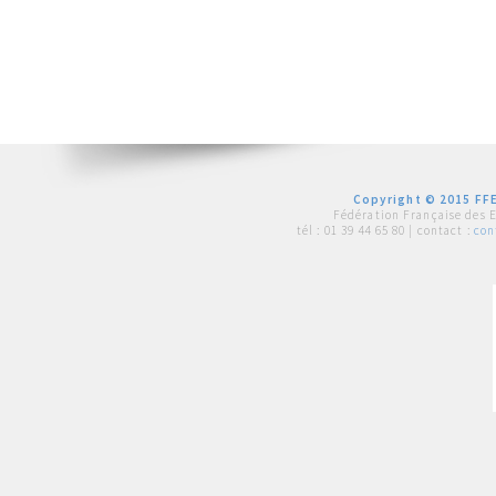
Copyright © 2015 FFE
Fédération Française des 
tél :
01 39 44 65 80
| contact :
con