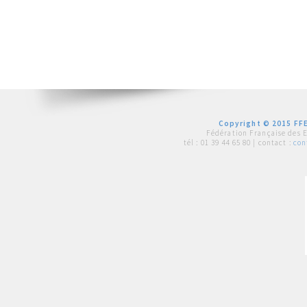
Copyright © 2015 FFE
Fédération Française des 
tél :
01 39 44 65 80
| contact :
con