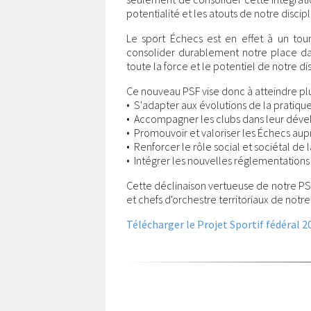
potentialité et les atouts de notre discipl
Le sport Échecs est en effet à un tour
consolider durablement notre place dan
toute la force et le potentiel de notre dis
Ce nouveau PSF vise donc à atteindre plus
• S'adapter aux évolutions de la pratiqu
• Accompagner les clubs dans leur dév
• Promouvoir et valoriser les Échecs aupr
• Renforcer le rôle social et sociétal de
• Intégrer les nouvelles réglementation
Cette déclinaison vertueuse de notre PSF n
et chefs d'orchestre territoriaux de not
Télécharger le Projet Sportif fédéral 