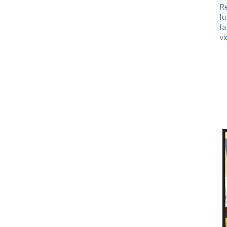
Re
lu
l
vi