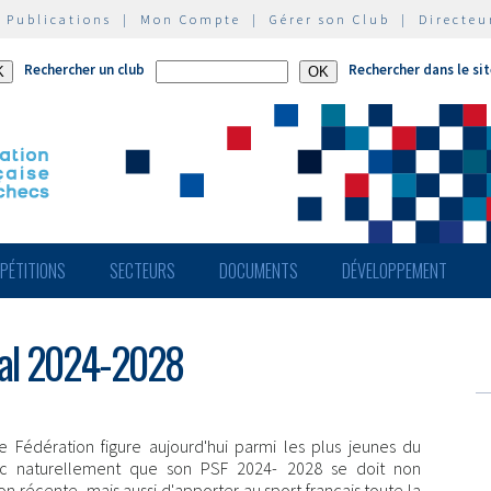
|
Publications
|
Mon Compte
|
Gérer son Club
|
Directeu
Rechercher un club
Rechercher dans le si
PÉTITIONS
SECTEURS
DOCUMENTS
DÉVELOPPEMENT
éral 2024-2028
re Fédération figure aujourd'hui parmi les plus jeunes du
onc naturellement que son PSF 2024- 2028 se doit non
n récente, mais aussi d'apporter au sport français toute la