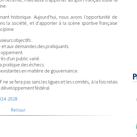
ine.
nant historique. Aujourd'hui, nous avons l'opportunité de
s la société, et d'apporter à la scène sportive française
cipline.
ieurs objectifs :
e et aux demandes des pratiquants.
eloppement.
ès d'un public varié.
 la pratique des échecs.
s existantes en matière de gouvernance.
P
e se fera pas sans les ligues et les comités, à la fois relais
re développement fédéral.
2024-2028
Retour