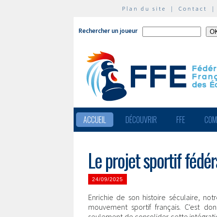
Plan du site
|
Contact
Rechercher un joueur
ACCUEIL
DÉCOUVRIR
FFE
COM
Le projet sportif féd
24/09/2025
Enrichie de son histoire séculaire, not
mouvement sportif français. C'est d
seulement de consolider cette intégratio