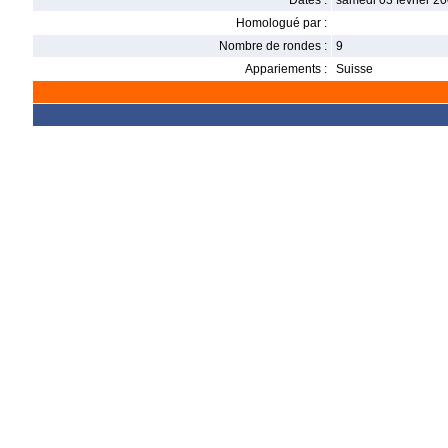
Dates :
samedi 03 février 20
Homologué par :
Nombre de rondes :
9
Appariements :
Suisse