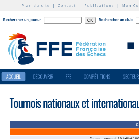
Plan du site
|
Contact
|
Publications
|
Mon C
Rechercher un joueur
Rechercher un club
ACCUEIL
DÉCOUVRIR
FFE
COMPÉTITIONS
SECTEU
Tournois nationaux et internationa
C