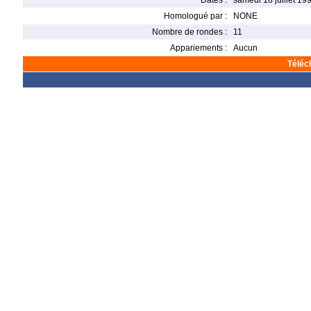
Dates :
samedi 18 juillet 199
Homologué par :
NONE
Nombre de rondes :
11
Appariements :
Aucun
Téléc