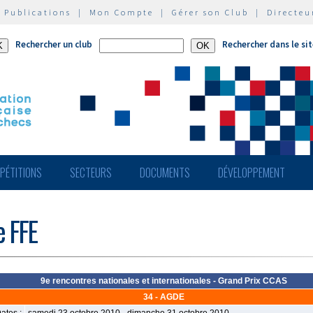
|
Publications
|
Mon Compte
|
Gérer son Club
|
Directeu
Rechercher un club
Rechercher dans le si
PÉTITIONS
SECTEURS
DOCUMENTS
DÉVELOPPEMENT
e FFE
9e rencontres nationales et internationales - Grand Prix CCAS
34 - AGDE