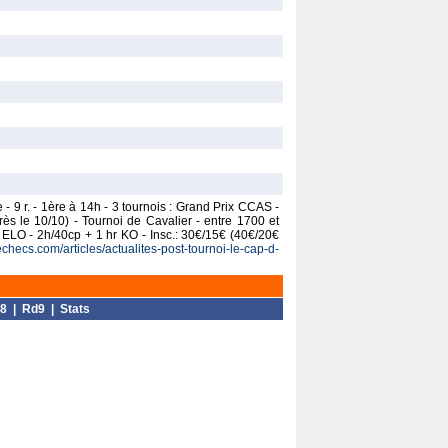
- 9 r. - 1ère à 14h - 3 tournois : Grand Prix CCAS -
s le 10/10) - Tournoi de Cavalier - entre 1700 et
 ELO - 2h/40cp + 1 hr KO - Insc.: 30€/15€ (40€/20€
checs.com/articles/actualites-post-tournoi-le-cap-d-
8
|
Rd9
|
Stats