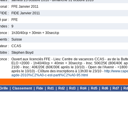
ates :
samedi 23 octobre 2010 - dimanche 31 octobre 2010
onal :
FFE Janvier 2011
FIDE :
FIDE Janvier 2011
 par :
FFE
ndes :
9
nce :
1h30/40cp + 30min + 30sec/cp
ents :
Suisse
teur :
CCAS
bitre :
Stephen Boyd
once :
Ouvert aux licenciés FFE - Lieu: Centre de vacances CCAS - av de la Butte 
ELO >2000 - 1h40/40cp + 40min + 30sec/cp - Insc. 50€/25€ (80€/40€ aprè
2100 - Insc.: 40€/20€ (60€/30€ après le 10/10) - Open de l'Avenir - <1800
après le 10/10) - Clôture des inscriptions à 13h30 le 23/10 -
http://www.cape
agde-2010%C2%A0-c-est-parti%C2%A0-95.html
Grille
|
Classement
|
Fide
|
Rd1
|
Rd2
|
Rd3
|
Rd4
|
Rd5
|
Rd6
|
Rd7
|
Rd