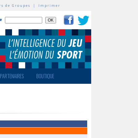
rs de Groupes
|
Imprimer
te
PARTENAIRES
BOUTIQUE