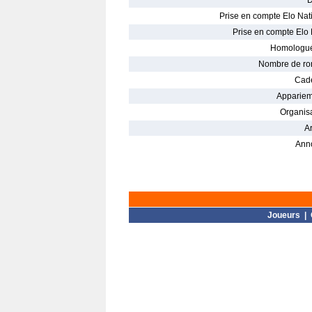
D
Prise en compte Elo Nati
Prise en compte Elo 
Homologué
Nombre de ro
Cade
Appariem
Organisa
Ar
Ann
Joueurs
|