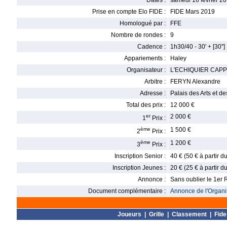
Dates :
samedi 16 février 20
Prise en compte Elo FIDE :
FIDE Mars 2019
Homologué par :
FFE
Nombre de rondes :
9
Cadence :
1h30/40 - 30' + [30'']
Appariements :
Haley
Organisateur :
L'ECHIQUIER CAPP
Arbitre :
FERYN Alexandre
Adresse :
Palais des Arts et de
Total des prix :
12 000 €
er
2 000 €
1
Prix :
ème
1 500 €
2
Prix :
ème
1 200 €
3
Prix :
Inscription Senior :
40 € (50 € à partir 
Inscription Jeunes :
20 € (25 € à partir 
Annonce :
Sans oublier le 1er 
Document complémentaire :
Annonce de l'Organis
Joueurs
|
Grille
|
Classement
|
Fide