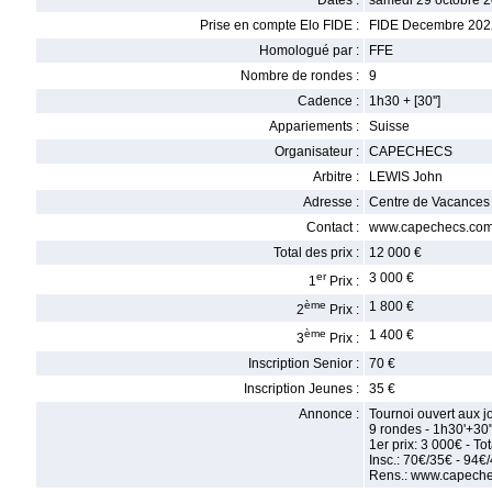
Dates :
samedi 29 octobre 
Prise en compte Elo FIDE :
FIDE Decembre 202
Homologué par :
FFE
Nombre de rondes :
9
Cadence :
1h30 + [30'']
Appariements :
Suisse
Organisateur :
CAPECHECS
Arbitre :
LEWIS John
Adresse :
Centre de Vacances 
Contact :
www.capechecs.co
Total des prix :
12 000 €
er
3 000 €
1
Prix :
ème
1 800 €
2
Prix :
ème
1 400 €
3
Prix :
Inscription Senior :
70 €
Inscription Jeunes :
35 €
Annonce :
Tournoi ouvert aux j
9 rondes - 1h30'+30
1er prix: 3 000€ - To
Insc.: 70€/35€ - 94€/
Rens.: www.capech