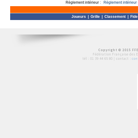
Règlement intérieur :
Règlement intérieur 
Joueurs
|
Grille
|
Classement
|
Fide
Copyright © 2015 FFE
Fédération Française des 
tél :
01 39 44 65 80
| contact :
con