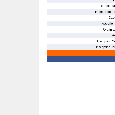
D
Homologué
Nombre de ro
Cade
Appariem
Organisa
Ar
Inscription S
Inscription Je