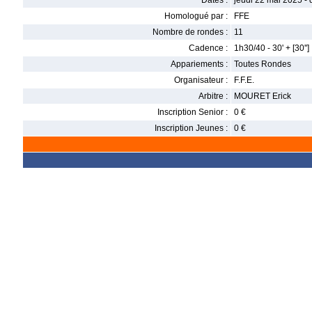
Dates :
jeudi 22 mai 2025 -
Homologué par :
FFE
Nombre de rondes :
11
Cadence :
1h30/40 - 30' + [30'']
Appariements :
Toutes Rondes
Organisateur :
F.F.E.
Arbitre :
MOURET Erick
Inscription Senior :
0 €
Inscription Jeunes :
0 €