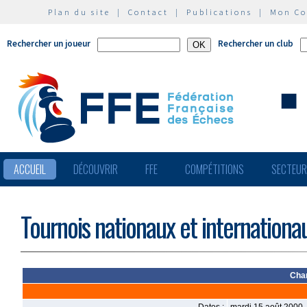
Plan du site
|
Contact
|
Publications
|
Mon C
Rechercher un joueur
Rechercher un club
ACCUEIL
DÉCOUVRIR
FFE
COMPÉTITIONS
SECTEU
Tournois nationaux et internationa
Cham