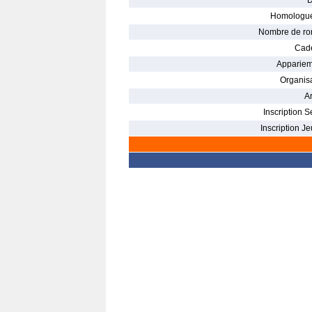
D
Homologué
Nombre de ro
Cade
Appariem
Organisa
Ar
Inscription S
Inscription Je