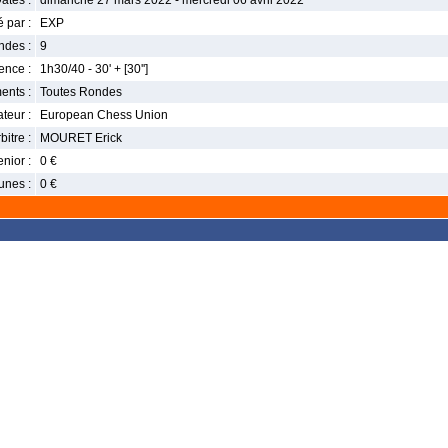
ates :
dimanche 27 mars 2022 - mercredi 06 avril 2022
 par :
EXP
ndes :
9
nce :
1h30/40 - 30' + [30'']
ents :
Toutes Rondes
teur :
European Chess Union
bitre :
MOURET Erick
enior :
0 €
unes :
0 €