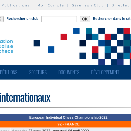
|
Publications
|
Mon Compte
|
Gérer son Club
|
Directeu
Rechercher un club
Rechercher dans le si
PÉTITIONS
SECTEURS
DOCUMENTS
DÉVELOPPEMENT
 internationaux
European Individual Chess Championship 2022
9Z - FRANCE