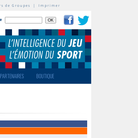
rs de Groupes
|
Imprimer
te
PARTENAIRES
BOUTIQUE