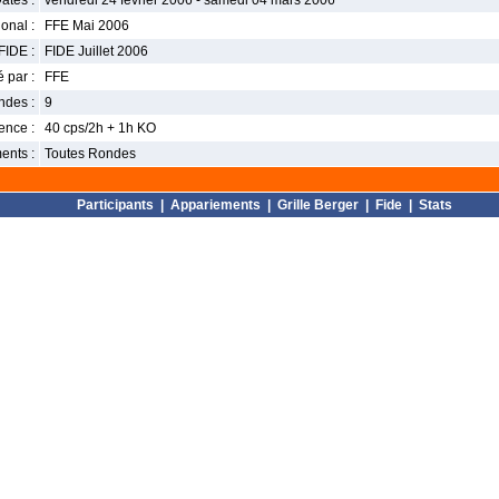
ates :
vendredi 24 février 2006 - samedi 04 mars 2006
onal :
FFE Mai 2006
FIDE :
FIDE Juillet 2006
 par :
FFE
ndes :
9
nce :
40 cps/2h + 1h KO
ents :
Toutes Rondes
Participants
|
Appariements
|
Grille Berger
|
Fide
|
Stats