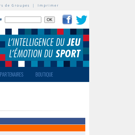
rs de Groupes
|
Imprimer
te
PARTENAIRES
BOUTIQUE