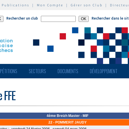
|
Publications
|
Mon Compte
|
Gérer son Club
|
Directeu
Rechercher un club
Rechercher dans le si
PÉTITIONS
SECTEURS
DOCUMENTS
DÉVELOPPEMENT
e FFE
4ème Breizh Master - MIF
22 - POMMERIT JAUDY