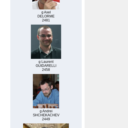
g Axel
DELORME
2481
g Laurent
GUIDARELLI
2458
g Andrei
SHCHEKACHEV
2449