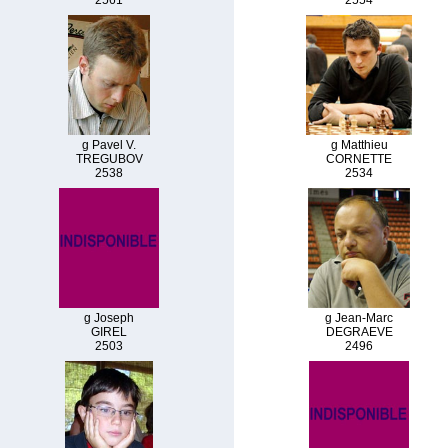
2561
2554
g Pavel V.
g Matthieu
TREGUBOV
CORNETTE
2538
2534
g Joseph
g Jean-Marc
GIREL
DEGRAEVE
2503
2496