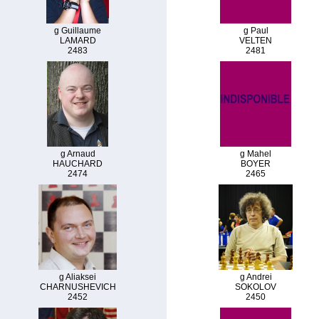
g Guillaume
g Paul
LAMARD
VELTEN
2483
2481
g Arnaud
g Mahel
HAUCHARD
BOYER
2474
2465
g Aliaksei
g Andrei
CHARNUSHEVICH
SOKOLOV
2452
2450