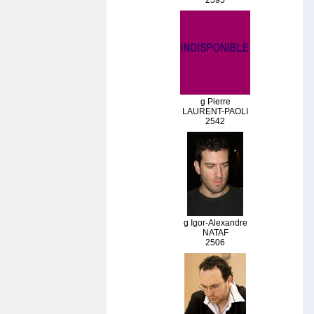
2595
g Pierre
LAURENT-PAOLI
2542
g Igor-Alexandre
NATAF
2506