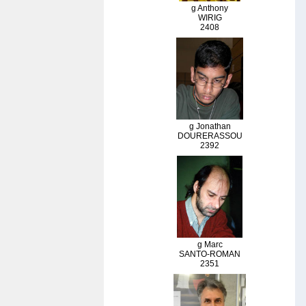
g Anthony
WIRIG
2408
g Jonathan
DOURERASSOU
2392
g Marc
SANTO-ROMAN
2351