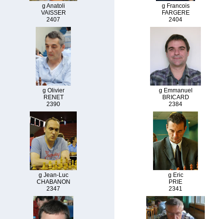
g Anatoli
g Francois
VAISSER
FARGERE
2407
2404
g Olivier
g Emmanuel
RENET
BRICARD
2390
2384
g Jean-Luc
g Eric
CHABANON
PRIE
2347
2341