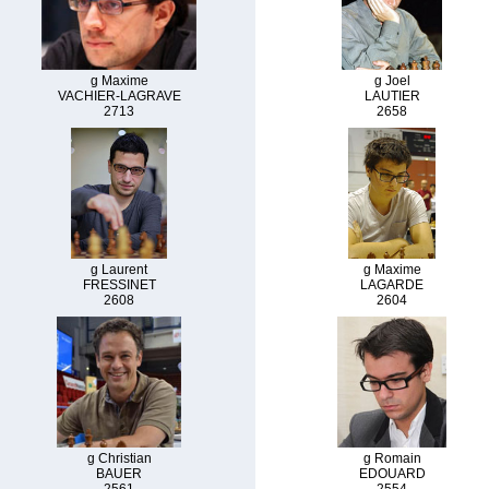
g Maxime
g Joel
VACHIER-LAGRAVE
LAUTIER
2713
2658
g Laurent
g Maxime
FRESSINET
LAGARDE
2608
2604
g Christian
g Romain
BAUER
EDOUARD