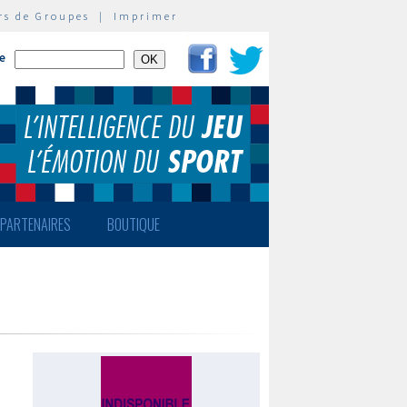
rs de Groupes
|
Imprimer
te
PARTENAIRES
BOUTIQUE