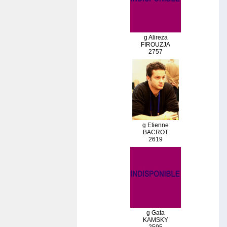
g Alireza
FIROUZJA
2757
g Etienne
BACROT
2619
g Gata
KAMSKY