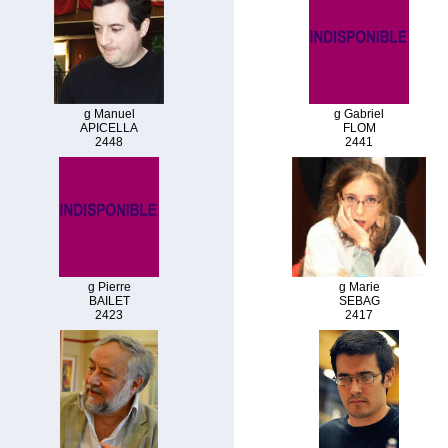
g Manuel
g Gabriel
APICELLA
FLOM
2448
2441
g Pierre
g Marie
BAILET
SEBAG
2423
2417