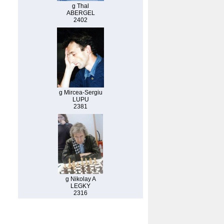
g Thal
ABERGEL
2402
g Mircea-Sergiu
LUPU
2381
g Nikolay A
LEGKY
2316