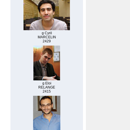
g Cyril
MARCELIN
2429
g Eloi
RELANGE
2415