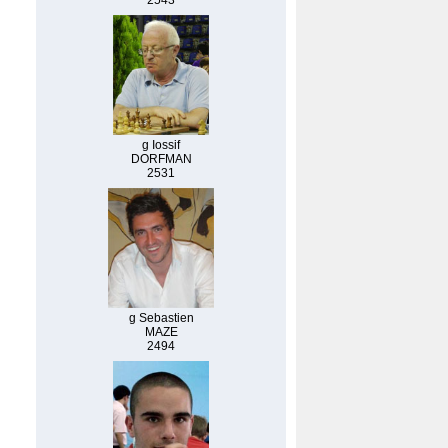
2543
g Iossif
DORFMAN
2531
g Sebastien
MAZE
2494