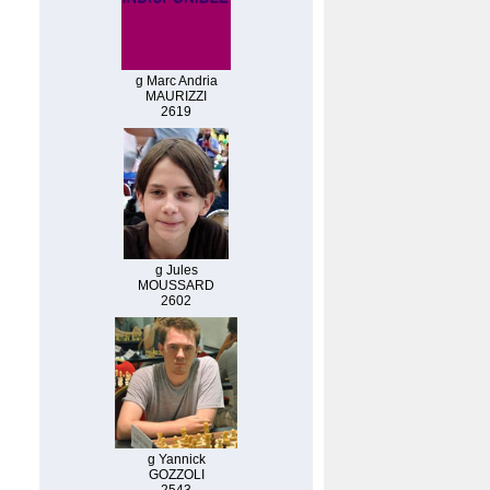
g Marc Andria
MAURIZZI
2619
g Jules
MOUSSARD
2602
g Yannick
GOZZOLI