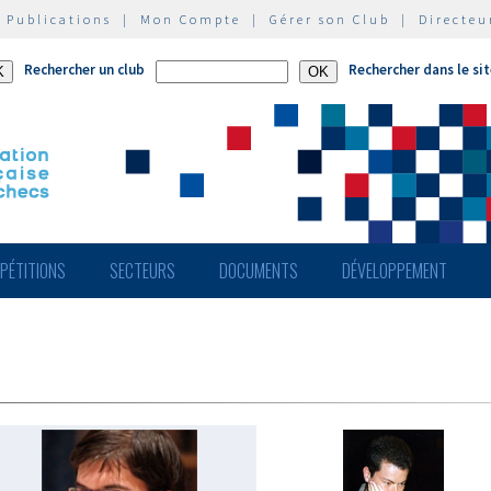
|
Publications
|
Mon Compte
|
Gérer son Club
|
Directeu
Rechercher un club
Rechercher dans le si
PÉTITIONS
SECTEURS
DOCUMENTS
DÉVELOPPEMENT