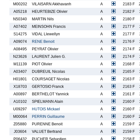
M00202
VILAISARN Akkhavanh
A
2183 F
A05218
HEURTEBIZE Olivier
A
2182 F
N50340
MARTIN Nils
A
2180 F
A07402
MEINSOHN Francis
A
2177 F
S14275
VIDAL Llewellyn
A
2177 F
A09074
RENE Benoit
A
2176 F
A08495
PEYRAT Olivier
A
2174 F
N23626
LAURENT Julien G.
A
2174 F
M11139
PIOT Olivier
A
2168 F
A03407
DUBREUIL Nicolas
A
2165 F
H01801
COURSAGET Nicolas
A
2163 F
X18703
GERTOSIO Franck
A
2163 F
A00897
BERTHELOT Yannick
A
2161 F
A10102
SPIELMANN Alain
A
2160 F
U09297
HUTOIS Mickael
A
2160 F
M00064
PERRIN Guillaume
A
2160 F
Z05880
PURENNE Benoit
A
2159 F
J03604
VALUET Bertrand
A
2159 F
P06432
PUCHER Sebastien
A
2158 F