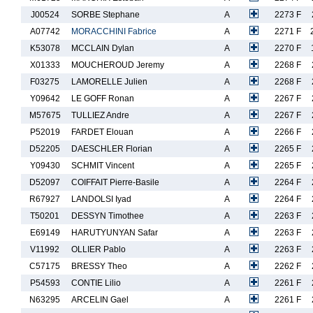
J00524
SORBE Stephane
A
2273 F
A07742
MORACCHINI Fabrice
A
2271 F
K53078
MCCLAIN Dylan
A
2270 F
X01333
MOUCHEROUD Jeremy
A
2268 F
F03275
LAMORELLE Julien
A
2268 F
Y09642
LE GOFF Ronan
A
2267 F
M57675
TULLIEZ Andre
A
2267 F
P52019
FARDET Elouan
A
2266 F
D52205
DAESCHLER Florian
A
2265 F
Y09430
SCHMIT Vincent
A
2265 F
D52097
COIFFAIT Pierre-Basile
A
2264 F
R67927
LANDOLSI Iyad
A
2264 F
T50201
DESSYN Timothee
A
2263 F
E69149
HARUTYUNYAN Safar
A
2263 F
V11992
OLLIER Pablo
A
2263 F
C57175
BRESSY Theo
A
2262 F
P54593
CONTIE Lilio
A
2261 F
N63295
ARCELIN Gael
A
2261 F