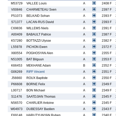
M53729
VALLEE Louis
A
2408 F
V00846
CHARMETEAU Sven
A
2397 F
P51073
BELKAID Sohan
A
2393 F
S71377
LACAN-RUS David
A
2393 F
C69836
WILLEMS Niels
A
2391 F
A00409
BABAULT Patrice
A
2387 F
K57280
BOTTAZZI Ulysse
A
2382 F
L55978
PICHON Ewen
A
2372 F
X80554
POGHOSYAN Alen
A
2355 F
N51005
BAT Bilguun
A
2353 F
K66453
MEKHANE Adam
B
2352 F
G06269
RIFF Vincent
A
2351 F
J56660
ROUX Baptiste
A
2350 F
P66608
BORNE Felix
A
2349 F
L00717
BON Michael
A
2349 F
S11476
SAATDJIAN Thomas
A
2345 F
N56570
CHARLIER Antoine
A
2345 F
W04973
DUBESSAY Bastien
A
2343 F
E69148
HARUTYUNYAN Ruben
A
2340 F