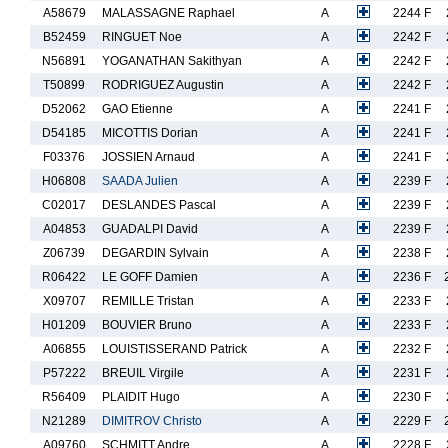
A58679
MALASSAGNE Raphael
A
2244 F
B52459
RINGUET Noe
A
2242 F
N56891
YOGANATHAN Sakithyan
A
2242 F
T50899
RODRIGUEZ Augustin
A
2242 F
D52062
GAO Etienne
A
2241 F
D54185
MICOTTIS Dorian
A
2241 F
F03376
JOSSIEN Arnaud
A
2241 F
H06808
SAADA Julien
A
2239 F
C02017
DESLANDES Pascal
A
2239 F
A04853
GUADALPI David
A
2239 F
Z06739
DEGARDIN Sylvain
A
2238 F
R06422
LE GOFF Damien
A
2236 F
X09707
REMILLE Tristan
A
2233 F
H01209
BOUVIER Bruno
A
2233 F
A06855
LOUISTISSERAND Patrick
A
2232 F
P57222
BREUIL Virgile
A
2231 F
R56409
PLAIDIT Hugo
A
2230 F
N21289
DIMITROV Christo
A
2229 F
A09760
SCHMITT Andre
A
2228 F