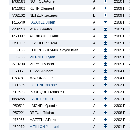
M68583
NOTTOLA Adrien
A
2310 F
M51962
KUHN Clement
A
2309 F
V02162
NETZER Jacques
B
2309 F
R16640
FAVAREL Julien
A
2308 F
W58553
POZZI Gaetan
A
2307 F
R50087
AURIBAULT Louis
A
2306 F
R56117
FISCHLER Oscar
A
2305 F
Z92138
GHOREISHI AMIRI Seyed Kian
A
2305 F
Z03263
VIENNOT Dylan
A
2305 F
A10793
VERAT Laurent
A
2305 F
E58061
TOMASI Albert
A
2304 F
C63787
MACON Arthur
A
2304 F
L71396
EUGENE Nathael
A
2303 F
Z19593
POURQUET Matthieu
A
2303 F
N68265
GARRIGUE Julian
A
2301 F
P50511
LAIGNEL Quentin
A
2300 F
P57221
BREUIL Tristan
A
2298 F
J76065
MAZZELLA Enzo
A
2292 F
J59970
MEILLON Judicael
A
2291 F