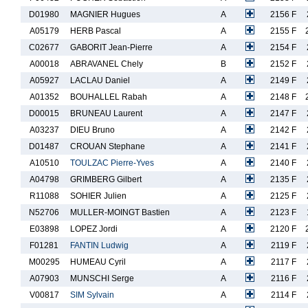
D01980
MAGNIER Hugues
A
2156 F
A05179
HERB Pascal
A
2155 F
C02677
GABORIT Jean-Pierre
A
2154 F
A00018
ABRAVANEL Chely
B
2152 F
A05927
LACLAU Daniel
A
2149 F
A01352
BOUHALLEL Rabah
A
2148 F
D00015
BRUNEAU Laurent
A
2147 F
A03237
DIEU Bruno
A
2142 F
D01487
CROUAN Stephane
A
2141 F
A10510
TOULZAC Pierre-Yves
A
2140 F
A04798
GRIMBERG Gilbert
A
2135 F
R11088
SOHIER Julien
A
2125 F
N52706
MULLER-MOINGT Bastien
A
2123 F
E03898
LOPEZ Jordi
A
2120 F
F01281
FANTIN Ludwig
A
2119 F
M00295
HUMEAU Cyril
A
2117 F
A07903
MUNSCHI Serge
A
2116 F
V00817
SIM Sylvain
A
2114 F