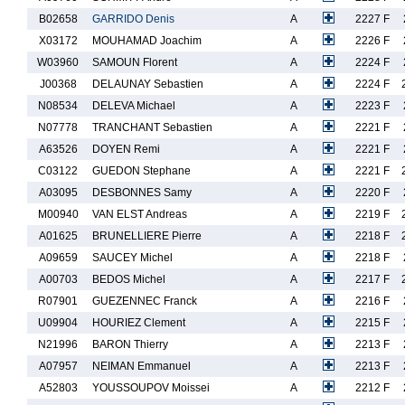
B02658
GARRIDO Denis
A
2227 F
X03172
MOUHAMAD Joachim
A
2226 F
W03960
SAMOUN Florent
A
2224 F
J00368
DELAUNAY Sebastien
A
2224 F
N08534
DELEVA Michael
A
2223 F
N07778
TRANCHANT Sebastien
A
2221 F
A63526
DOYEN Remi
A
2221 F
C03122
GUEDON Stephane
A
2221 F
A03095
DESBONNES Samy
A
2220 F
M00940
VAN ELST Andreas
A
2219 F
A01625
BRUNELLIERE Pierre
A
2218 F
A09659
SAUCEY Michel
A
2218 F
A00703
BEDOS Michel
A
2217 F
R07901
GUEZENNEC Franck
A
2216 F
U09904
HOURIEZ Clement
A
2215 F
N21996
BARON Thierry
A
2213 F
A07957
NEIMAN Emmanuel
A
2213 F
A52803
YOUSSOUPOV Moissei
A
2212 F