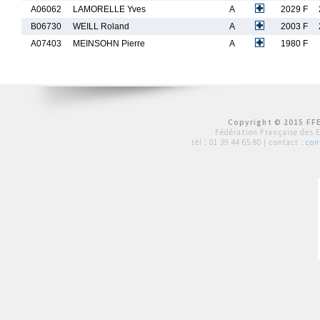
A06062
LAMORELLE Yves
A
2029 F
B06730
WEILL Roland
A
2003 F
A07403
MEINSOHN Pierre
A
1980 F
Copyright © 2015 FFE
Fédération Française des 
tél :
01 39 44 65 80
| contact :
con