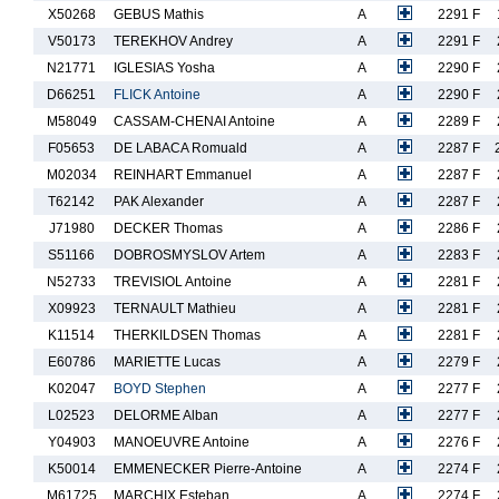
X50268
GEBUS Mathis
A
2291 F
V50173
TEREKHOV Andrey
A
2291 F
N21771
IGLESIAS Yosha
A
2290 F
D66251
FLICK Antoine
A
2290 F
M58049
CASSAM-CHENAI Antoine
A
2289 F
F05653
DE LABACA Romuald
A
2287 F
M02034
REINHART Emmanuel
A
2287 F
T62142
PAK Alexander
A
2287 F
J71980
DECKER Thomas
A
2286 F
S51166
DOBROSMYSLOV Artem
A
2283 F
N52733
TREVISIOL Antoine
A
2281 F
X09923
TERNAULT Mathieu
A
2281 F
K11514
THERKILDSEN Thomas
A
2281 F
E60786
MARIETTE Lucas
A
2279 F
K02047
BOYD Stephen
A
2277 F
L02523
DELORME Alban
A
2277 F
Y04903
MANOEUVRE Antoine
A
2276 F
K50014
EMMENECKER Pierre-Antoine
A
2274 F
M61725
MARCHIX Esteban
A
2274 F