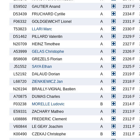
E59502
GAUTIER Anand
A
2337 F
D53439
FRUCHARD Cyrille
A
2334 F
F06332
GOLDGEWICHT Lionel
A
2331 F
T53823
LLARI Marc
A
2330 F
D51462
PILLARD Valentin
A
2329 F
N20709
HEINZ Timothee
A
2327 F
A53999
GELAS Christophe
A
2326 F
B58608
GREZELS Florian
A
2326 F
J51552
SAYA Ethan
A
2325 F
L52192
DALAUD Dorian
A
2319 F
L68720
ZIENKIEWICZ Jan
A
2318 F
N26194
BRAILLY-VIGNAL Bastien
A
2317 F
A70875
DUMAS Charles
A
2316 F
F03238
MORELLE Ludovic
B
2314 F
E59331
ZACHARY Matheo
A
2313 F
U08886
FREDERIC Clement
A
2312 F
V60844
LE GEAY Joachim
A
2311 F
K00490
CZEKAJ Christophe
B
2311 F