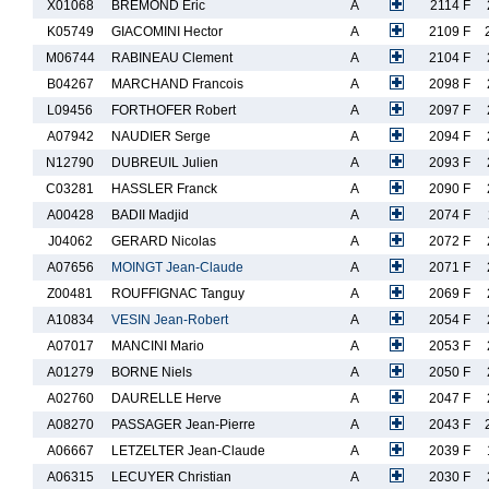
X01068
BREMOND Eric
A
2114 F
K05749
GIACOMINI Hector
A
2109 F
M06744
RABINEAU Clement
A
2104 F
B04267
MARCHAND Francois
A
2098 F
L09456
FORTHOFER Robert
A
2097 F
A07942
NAUDIER Serge
A
2094 F
N12790
DUBREUIL Julien
A
2093 F
C03281
HASSLER Franck
A
2090 F
A00428
BADII Madjid
A
2074 F
J04062
GERARD Nicolas
A
2072 F
A07656
MOINGT Jean-Claude
A
2071 F
Z00481
ROUFFIGNAC Tanguy
A
2069 F
A10834
VESIN Jean-Robert
A
2054 F
A07017
MANCINI Mario
A
2053 F
A01279
BORNE Niels
A
2050 F
A02760
DAURELLE Herve
A
2047 F
A08270
PASSAGER Jean-Pierre
A
2043 F
A06667
LETZELTER Jean-Claude
A
2039 F
A06315
LECUYER Christian
A
2030 F