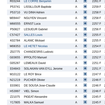
R03244
LE CORRE Benjamin
A
2261 F
P53741
LISSILLOUR Baptiste
A
2259 F
P53710
VU DINH Adrien
A
2258 F
W09447
NGUYEN Vincent
A
2258 F
M66555
ERNST Luca
A
2257 F
P50827
LESUEUR Gabriel
A
2256 F
C57427
SALLES Louis
A
2255 F
K02784
ALANIC Mickael
A
2255 F
M08353
LE HETET Nicolas
A
2254 F
Z02775
CHANDESRIS Ludovic
A
2253 F
G03655
IPPOLITO Manuel
A
2252 F
G05287
LEMEAUX David
A
2251 F
E04843
SOLAKIAN-VAN EYLL Jerome
A
2251 F
M10122
LE ROY Brice
A
2247 F
N21219
PUCHER Olivier
A
2246 F
E03901
DE SOUSA Jose-Claude
A
2246 F
H53997
VIEL Simon
A
2246 F
Z21075
PIGEAT Alexandre
A
2245 F
Y17805
MALKA Samuel
A
2245 F