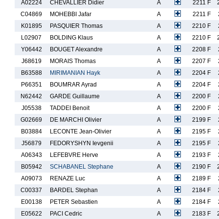
A02224
CHEVALLIER Didier
A
2211 F
C04869
MOHEBBI Jafar
A
2211 F
K01895
PASQUIER Thomas
A
2210 F
L02907
BOLDING Klaus
A
2210 F
Y06442
BOUGET Alexandre
A
2208 F
J68619
MORAIS Thomas
A
2207 F
B63588
MIRIMANIAN Hayk
A
2204 F
P66351
BOUMRAR Ayrad
A
2204 F
N62442
GARDE Guillaume
A
2200 F
J05538
TADDEI Benoit
A
2200 F
G02669
DE MARCHI Olivier
A
2199 F
B03884
LECONTE Jean-Olivier
A
2195 F
J56879
FEDORYSHYN Ievgenii
A
2195 F
A06343
LEFEBVRE Herve
A
2193 F
B05942
SCHABANEL Stephane
A
2190 F
A09073
RENAZE Luc
A
2189 F
C00337
BARDEL Stephan
A
2184 F
E00138
PETER Sebastien
A
2184 F
E05622
PACI Cedric
A
2183 F