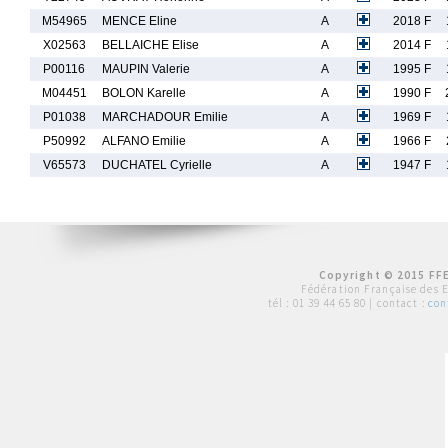
M54965
MENCE Eline
A
2018 F
X02563
BELLAICHE Elise
A
2014 F
P00116
MAUPIN Valerie
A
1995 F
M04451
BOLON Karelle
A
1990 F
P01038
MARCHADOUR Emilie
A
1969 F
P50992
ALFANO Emilie
A
1966 F
V65573
DUCHATEL Cyrielle
A
1947 F
Copyright © 2015 FFE
Fédération Française des 
tél :
01 39 44 65 80
| contact :
con