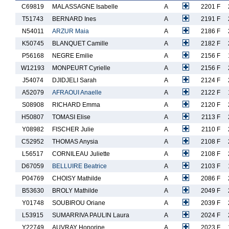
C69819
MALASSAGNE Isabelle
A
2201 F
T51743
BERNARD Ines
A
2191 F
N54011
ARZUR Maia
A
2186 F
K50745
BLANQUET Camille
A
2182 F
P56168
NEGRE Emilie
A
2156 F
W12193
MONPEURT Cyrielle
A
2156 F
J54074
DJIDJELI Sarah
A
2124 F
A52079
AFRAOUI Anaelle
A
2122 F
S08908
RICHARD Emma
A
2120 F
H50807
TOMASI Elise
A
2113 F
Y08982
FISCHER Julie
A
2110 F
C52952
THOMAS Anysia
A
2108 F
L56517
CORNILEAU Juliette
A
2108 F
D67059
BELLUIRE Beatrice
A
2103 F
P04769
CHOISY Mathilde
A
2086 F
B53630
BROLY Mathilde
A
2049 F
Y01748
SOUBIROU Oriane
A
2039 F
L53915
SUMARRIVA PAULIN Laura
A
2024 F
Y22749
AUVRAY Honorine
A
2023 F