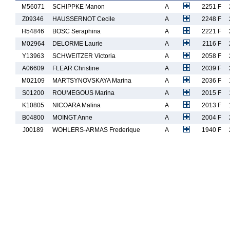
M56071
SCHIPPKE Manon
A
2251 F
Z09346
HAUSSERNOT Cecile
A
2248 F
H54846
BOSC Seraphina
A
2221 F
M02964
DELORME Laurie
A
2116 F
Y13963
SCHWEITZER Victoria
A
2058 F
A06609
FLEAR Christine
A
2039 F
M02109
MARTSYNOVSKAYA Marina
A
2036 F
S01200
ROUMEGOUS Marina
A
2015 F
K10805
NICOARA Malina
A
2013 F
B04800
MOINGT Anne
A
2004 F
J00189
WOHLERS-ARMAS Frederique
A
1940 F