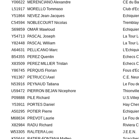
Y06622
MERENCIANO Alexandre
CE du Ba
L51917
MORELLO Tommaso
Club d'E
Y51864
NEVEZ Jean-Jacques
Echiquie
C54594
NOBLECOURT Nicolas
Tremblay 
S69859
OMAR Mawloud
Echiquier
Y54713
PASCAL Joseph
La Tour 
Y82448
PASCAL William
La Tour 
A64631
PELLICANO Marc
L'Echiqui
B54355
PEREZ Quentin
Echecs C
X83509
PEREZ MILLIER Tristan
Echecs C
Y86745
PERQUIS Florian
Fous d'E
Y61367
PETRUCCI Axel
C.E. Neuv
N53916
PEYNAUD Tatiana
Le Fou de
U59472
PIERRON BEJAN Nicephore
Thionvill
P09888
PILE Richard
U.S.Ville
Y53911
PORTES Daniel
Hay Che
A50295
POTIER Pierre
Echiquie
M68634
PREVOT Laurie
Le Fou de
X82984
RADU Richard
Riviera 
W53305
RALITERA Loic
J.E.E.N.
K55644
RATIER-FONTANA Matteo
Scacchera