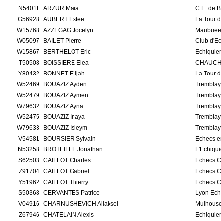
N54011
ARZUR Maia
C.E. de 
G56928
AUBERT Estee
La Tour d
W15768
AZZEGAG Jocelyn
Maubuee
W05097
BAILET Pierre
Club d'Ec
W15867
BERTHELOT Eric
Echiquie
T50508
BOISSIERE Elea
CHAUCH
Y80432
BONNET Elijah
La Tour 
W52469
BOUAZIZ Ayden
Tremblay 
W52479
BOUAZIZ Aymen
Tremblay 
W79632
BOUAZIZ Ayna
Tremblay 
W52475
BOUAZIZ Inaya
Tremblay 
W79633
BOUAZIZ Isleym
Tremblay 
V54581
BOURSIER Sylvain
Echecs e
N53258
BROTEILLE Jonathan
L'Echiqui
S62503
CAILLOT Charles
Echecs C
Z91704
CAILLOT Gabriel
Echecs C
Y51962
CAILLOT Thierry
Echecs C
S50368
CERVANTES Patrice
Lyon Ech
V04916
CHARNUSHEVICH Aliaksei
Mulhouse
Z67946
CHATELAIN Alexis
Echiquie