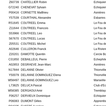
Z60739
CHATELLIER Robin
Echiquie
G72240
CHENEVAT Sylvain
Echiquie
P00416
CORNETTE Matthieu
Asnières 
Y57539
COURTHIAL Alexandre
Esbarres
R51645
COUTREEL Emma
Le Fou de
Z11644
COUTREEL Francois
Le Fou de
S53966
COUTREEL Leo
Le Fou de
S67670
COUTREEL Lucas
Le Fou de
Z05531
COUTREEL Michel
Le Fou de
A02646
CULLERON Franck
La Rivier
Z20201
DAMOTTE Quentin
Cercle B
C01850
DEBAILLEUL Pierre
Echephil
A02853
DEGRAEVE Jean-Marc
Asnières 
N17844
DELANNE Olivier
Thionvill
Y50079
DELANNE DOMINGUEZ Elena
Thionvill
W58497
DELANNE-DOMINGUEZ Leo
Marseill
L73825
DELUCA Pascal
Club d'E
W58385
DERGAOUI Amir
Tremblay 
F06257
DERVIEUX Dominique
Echiquie
P06083
DUMONT Gilles
Apprenti