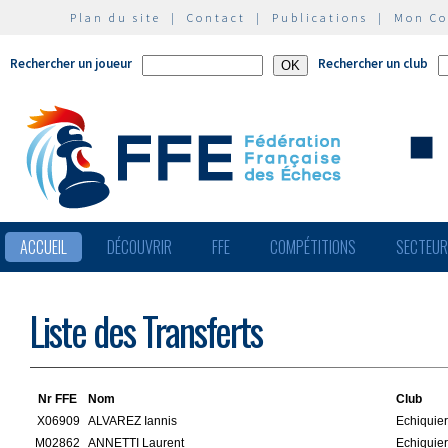
Plan du site
|
Contact
|
Publications
|
Mon C
Rechercher un joueur
Rechercher un club
ACCUEIL
DÉCOUVRIR
FFE
COMPÉTITIONS
SECTEU
Liste des Transferts
Nr FFE
Nom
Club
X06909
ALVAREZ Iannis
Echiquie
M02862
ANNETTI Laurent
Echiquier