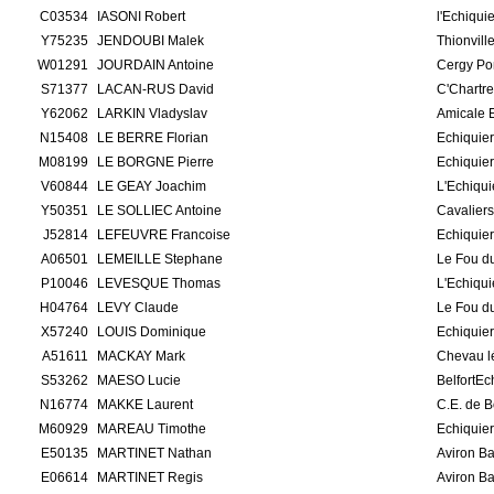
C03534
IASONI Robert
l'Echiqui
Y75235
JENDOUBI Malek
Thionvill
W01291
JOURDAIN Antoine
Cergy Po
S71377
LACAN-RUS David
C'Chartr
Y62062
LARKIN Vladyslav
Amicale 
N15408
LE BERRE Florian
Echiquie
M08199
LE BORGNE Pierre
Echiquier
V60844
LE GEAY Joachim
L'Echiqui
Y50351
LE SOLLIEC Antoine
Cavaliers
J52814
LEFEUVRE Francoise
Echiquie
A06501
LEMEILLE Stephane
Le Fou du
P10046
LEVESQUE Thomas
L'Echiqui
H04764
LEVY Claude
Le Fou du
X57240
LOUIS Dominique
Echiquie
A51611
MACKAY Mark
Chevau lé
S53262
MAESO Lucie
BelfortE
N16774
MAKKE Laurent
C.E. de 
M60929
MAREAU Timothe
Echiquie
E50135
MARTINET Nathan
Aviron B
E06614
MARTINET Regis
Aviron B