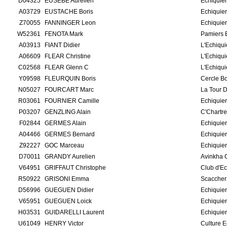
D04325
EUSEBE Aurelien
Echiquier
A03729
EUSTACHE Boris
Echiquier
Z70055
FANNINGER Leon
Echiquier
W52361
FENOTA Mark
Pamiers 
A03913
FIANT Didier
L'Echiqui
A06609
FLEAR Christine
L'Echiqu
C02568
FLEAR Glenn C
L'Echiqu
Y09598
FLEURQUIN Boris
Cercle B
N05027
FOURCART Marc
La Tour 
R03061
FOURNIER Camille
Echiquie
P03207
GENZLING Alain
C'Chartr
F02844
GERMES Alain
Echiquier
A04466
GERMES Bernard
Echiquier
Z92227
GOC Marceau
Echiquie
D70011
GRANDY Aurelien
Avinkha 
V64951
GRIFFAUT Christophe
Club d'Ec
R50922
GRISONI Emma
Scacchera
D56996
GUEGUEN Didier
Echiquie
V65951
GUEGUEN Loick
Echiquie
H03531
GUIDARELLI Laurent
Echiquie
U61049
HENRY Victor
Culture 