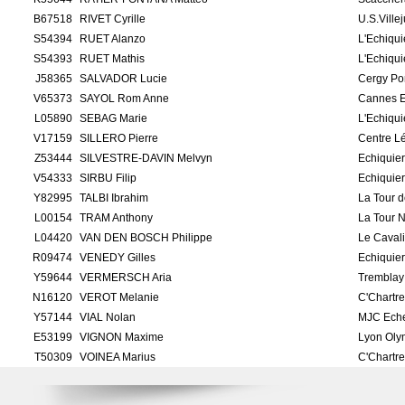
B67518
RIVET Cyrille
U.S.Ville
S54394
RUET Alanzo
L'Echiqui
S54393
RUET Mathis
L'Echiqui
J58365
SALVADOR Lucie
Cergy Po
V65373
SAYOL Rom Anne
Cannes 
L05890
SEBAG Marie
L'Echiqui
V17159
SILLERO Pierre
Centre L
Z53444
SILVESTRE-DAVIN Melvyn
Echiquie
V54333
SIRBU Filip
Echiquier
Y82995
TALBI Ibrahim
La Tour 
L00154
TRAM Anthony
La Tour 
L04420
VAN DEN BOSCH Philippe
Le Cavali
R09474
VENEDY Gilles
Echiquie
Y59644
VERMERSCH Aria
Tremblay 
N16120
VEROT Melanie
C'Chartr
Y57144
VIAL Nolan
MJC Eche
E53199
VIGNON Maxime
Lyon Oly
T50309
VOINEA Marius
C'Chartr