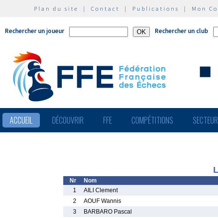
Plan du site
|
Contact
|
Publications
|
Mon C
Rechercher un joueur
Rechercher un club
ACCUEIL
DÉCOUVRIR
FFE
COMPÉTITIONS
SECTEU
L
Nr
Nom
1
AILI Clement
2
AOUF Wannis
3
BARBARO Pascal