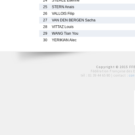
24
STEHLE Etienne
25
STERN Anais
26
VALLOIS Filip
27
VAN DEN BERGEN Sacha
28
VITTAZ Louis
29
WANG Tian You
30
YERIKIAN Alec
Copyright © 2015 FFE
Fédération Française des 
tél :
01 39 44 65 80
| contact :
con