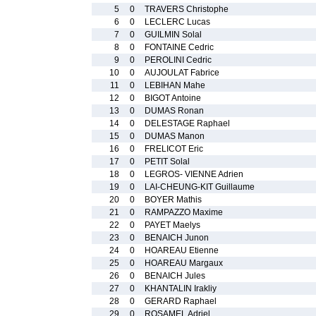
5
0
TRAVERS Christophe
6
0
LECLERC Lucas
7
0
GUILMIN Solal
8
0
FONTAINE Cedric
9
0
PEROLINI Cedric
10
0
AUJOULAT Fabrice
11
0
LEBIHAN Mahe
12
0
BIGOT Antoine
13
0
DUMAS Ronan
14
0
DELESTAGE Raphael
15
0
DUMAS Manon
16
0
FRELICOT Eric
17
0
PETIT Solal
18
0
LEGROS- VIENNE Adrien
19
0
LAI-CHEUNG-KIT Guillaume
20
0
BOYER Mathis
21
0
RAMPAZZO Maxime
22
0
PAYET Maelys
23
0
BENAICH Junon
24
0
HOAREAU Etienne
25
0
HOAREAU Margaux
26
0
BENAICH Jules
27
0
KHANTALIN Irakliy
28
0
GERARD Raphael
29
0
ROSAMEL Adriel