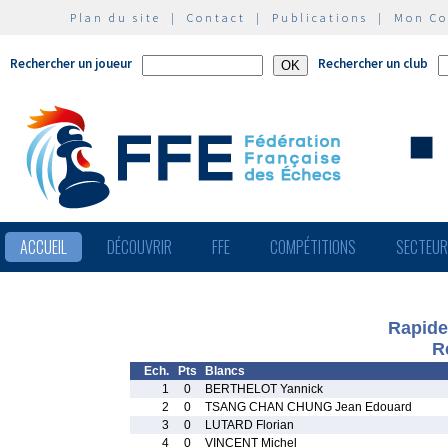
Plan du site
|
Contact
|
Publications
|
Mon C
Rechercher un joueur
Rechercher un club
ACCUEIL
DÉCOUVRIR
FFE
COMPÉTITIONS
SECTEU
Rapide
R
Ech.
Pts
Blancs
1
0
BERTHELOT Yannick
2
0
TSANG CHAN CHUNG Jean Edouard
3
0
LUTARD Florian
4
0
VINCENT Michel