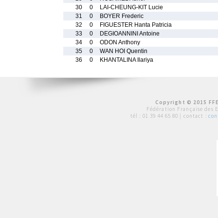
30
0
LAI-CHEUNG-KIT Lucie
31
0
BOYER Frederic
32
0
FIGUESTER Hanta Patricia
33
0
DEGIOANNINI Antoine
34
0
ODON Anthony
35
0
WAN HOI Quentin
36
0
KHANTALINA Ilariya
Copyright © 2015 FFE
Fédération Française des 
tél :
01 39 44 65 80
| contact :
con