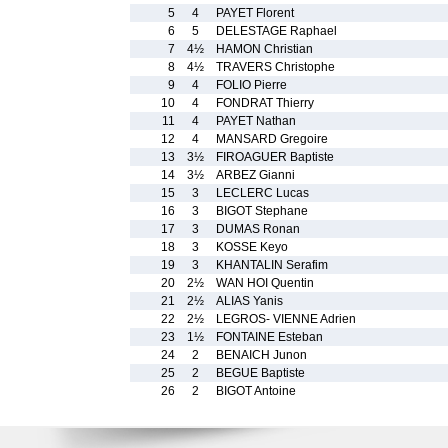
5
4
PAYET Florent
6
5
DELESTAGE Raphael
7
4½
HAMON Christian
8
4½
TRAVERS Christophe
9
4
FOLIO Pierre
10
4
FONDRAT Thierry
11
4
PAYET Nathan
12
4
MANSARD Gregoire
13
3½
FIROAGUER Baptiste
14
3½
ARBEZ Gianni
15
3
LECLERC Lucas
16
3
BIGOT Stephane
17
3
DUMAS Ronan
18
3
KOSSE Keyo
19
3
KHANTALIN Serafim
20
2½
WAN HOI Quentin
21
2½
ALIAS Yanis
22
2½
LEGROS- VIENNE Adrien
23
1½
FONTAINE Esteban
24
2
BENAICH Junon
25
2
BEGUE Baptiste
26
2
BIGOT Antoine