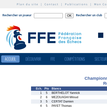
Plan du site
|
Contact
|
Publications
|
Mon C
Rechercher un joueur
Rechercher un club
ACCUEIL
DÉCOUVRIR
FFE
COMPÉTITIONS
SECTEU
Championna
R
Ech.
Pts
Blancs
1
5
BERTHELOT Yannick
2
6
MEZOUAGHI Miloud
3
5
CERTAT Damien
4
5
PAYET Thomas