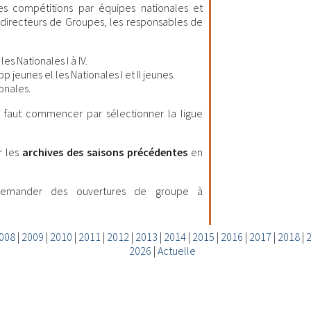
les compétitions par équipes nationales et
es directeurs de Groupes, les responsables de
es Nationales I à IV.
 jeunes el les Nationales I et II jeunes.
onales.
il faut commencer par sélectionner la ligue
r les
archives des saisons précédentes
en
demander des ouvertures de groupe à
008
|
2009
|
2010
|
2011
|
2012
|
2013
|
2014
|
2015
|
2016
|
2017
|
2018
|
2026
|
Actuelle