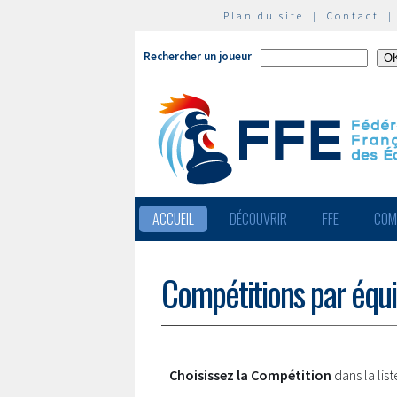
Plan du site
|
Contact
Rechercher un joueur
ACCUEIL
DÉCOUVRIR
FFE
COM
Compétitions par équ
Choisissez la Compétition
dans la lis