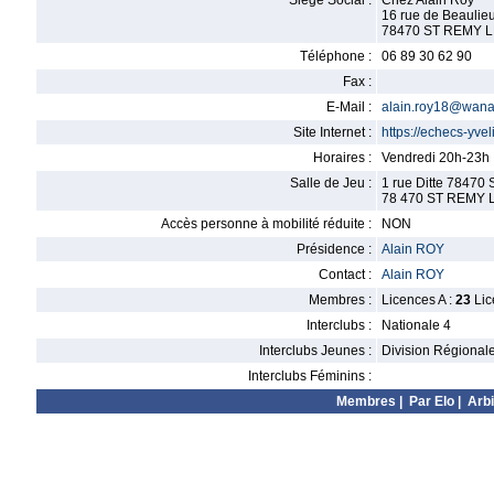
Siège Social :
Chez Alain Roy
16 rue de Beaulie
78470 ST REMY 
Téléphone :
06 89 30 62 90
Fax :
E-Mail :
alain.roy18@wana
Site Internet :
https://echecs-yveli
Horaires :
Vendredi 20h-23h
Salle de Jeu :
1 rue Ditte 78470
78 470 ST REMY
Accès personne à mobilité réduite :
NON
Présidence :
Alain ROY
Contact :
Alain ROY
Membres :
Licences A :
23
Lic
Interclubs :
Nationale 4
Interclubs Jeunes :
Division Régional
Interclubs Féminins :
Membres
|
Par Elo
|
Arbi