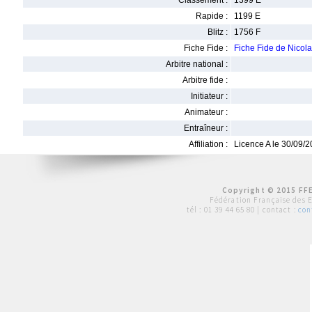
Classement :
1399 E
Rapide :
1199 E
Blitz :
1756 F
Fiche Fide :
Fiche Fide de Nic
Arbitre national :
Arbitre fide :
Initiateur :
Animateur :
Entraîneur :
Affiliation :
Licence A le 30/09/
Copyright © 2015 FFE
Fédération Française des 
tél :
01 39 44 65 80
| contact :
con