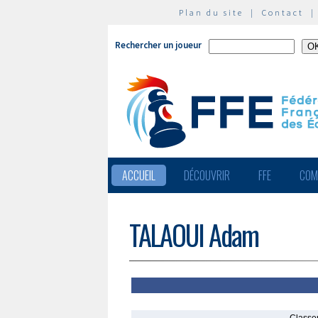
Plan du site
|
Contact
Rechercher un joueur
ACCUEIL
DÉCOUVRIR
FFE
COM
TALAOUI Adam