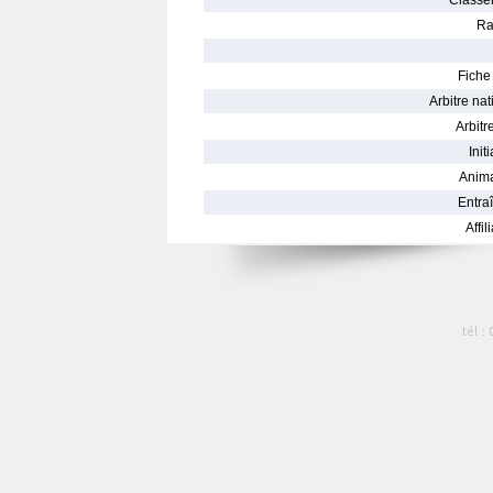
Classe
Ra
Fiche 
Arbitre nat
Arbitre
Init
Anima
Entraî
Affil
tél :