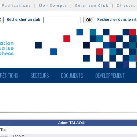
|
Publications
|
Mon Compte
|
Gérer son Club
|
Directeu
Rechercher un club
Rechercher dans le si
PÉTITIONS
SECTEURS
DOCUMENTS
DÉVELOPPEMENT
Adam TALAOUI
Titre :