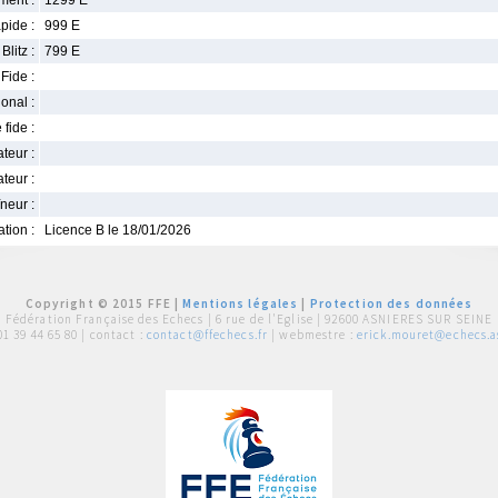
ment :
1299 E
pide :
999 E
Blitz :
799 E
Fide :
ional :
 fide :
iateur :
teur :
neur :
iation :
Licence B le 18/01/2026
Copyright © 2015 FFE |
Mentions légales
|
Protection des données
Fédération Française des Echecs |
6 rue de l'Eglise | 92600 ASNIERES SUR SEINE
01 39 44 65 80
| contact :
contact@ffechecs.fr
| webmestre :
erick.mouret@echecs.as