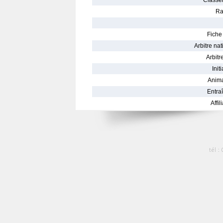
Classe
Ra
Fiche 
Arbitre nat
Arbitre
Init
Anima
Entraî
Affil
tél :