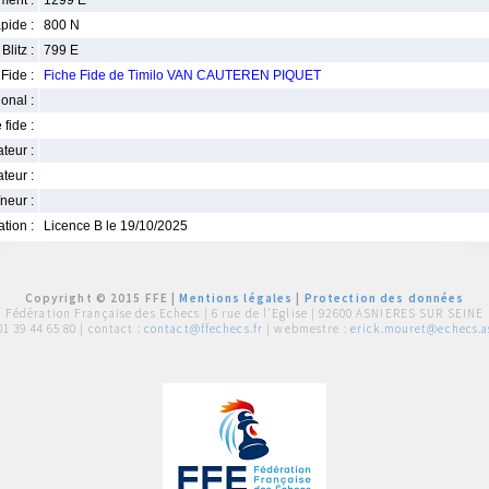
ment :
1299 E
pide :
800 N
Blitz :
799 E
Fide :
Fiche Fide de Timilo VAN CAUTEREN PIQUET
ional :
 fide :
iateur :
teur :
neur :
iation :
Licence B le 19/10/2025
Copyright © 2015 FFE |
Mentions légales
|
Protection des données
Fédération Française des Echecs |
6 rue de l'Eglise | 92600 ASNIERES SUR SEINE
01 39 44 65 80
| contact :
contact@ffechecs.fr
| webmestre :
erick.mouret@echecs.as