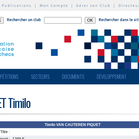
|
Publications
|
Mon Compte
|
Gérer son Club
|
Directeu
Rechercher un club
Rechercher dans le si
PÉTITIONS
SECTEURS
DOCUMENTS
DÉVELOPPEMENT
 Timilo
Timilo VAN CAUTEREN PIQUET
Titre :