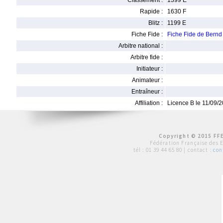
Classement :
1399 E
Rapide :
1630 F
Blitz :
1199 E
Fiche Fide :
Fiche Fide de Ber
Arbitre national :
Arbitre fide :
Initiateur :
Animateur :
Entraîneur :
Affiliation :
Licence B le 11/09/
Copyright © 2015 FFE
Fédération Française des 
tél :
01 39 44 65 80
| contact :
con