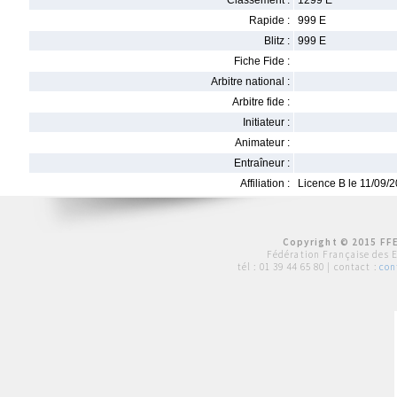
Classement :
1299 E
Rapide :
999 E
Blitz :
999 E
Fiche Fide :
Arbitre national :
Arbitre fide :
Initiateur :
Animateur :
Entraîneur :
Affiliation :
Licence B le 11/09/
Copyright © 2015 FFE
Fédération Française des 
tél :
01 39 44 65 80
| contact :
con