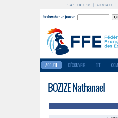
Plan du site
|
Contact
Rechercher un joueur
ACCUEIL
DÉCOUVRIR
FFE
COM
BOZIZE Nathanael