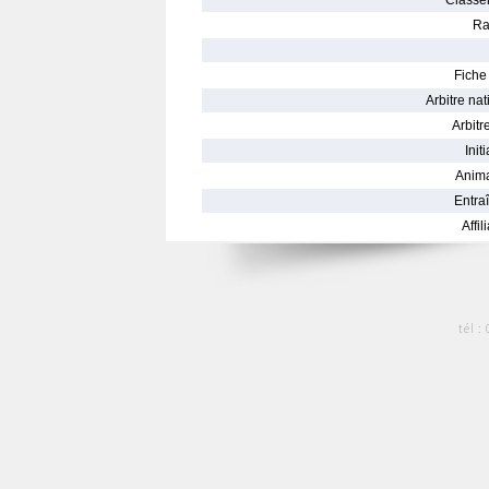
Classe
Ra
Fiche 
Arbitre nat
Arbitre
Init
Anima
Entraî
Affil
tél :