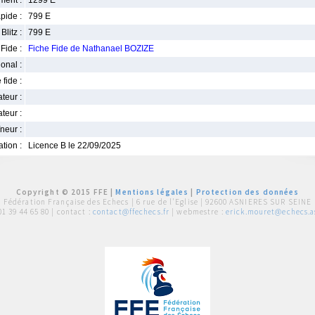
ment :
1299 E
pide :
799 E
Blitz :
799 E
Fide :
Fiche Fide de Nathanael BOZIZE
ional :
 fide :
iateur :
teur :
neur :
iation :
Licence B le 22/09/2025
Copyright © 2015 FFE |
Mentions légales
|
Protection des données
Fédération Française des Echecs |
6 rue de l'Eglise | 92600 ASNIERES SUR SEINE
01 39 44 65 80
| contact :
contact@ffechecs.fr
| webmestre :
erick.mouret@echecs.as