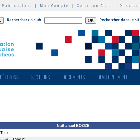
|
Publications
|
Mon Compte
|
Gérer son Club
|
Directeu
Rechercher un club
Rechercher dans le si
PÉTITIONS
SECTEURS
DOCUMENTS
DÉVELOPPEMENT
Nathanael BOZIZE
Titre :