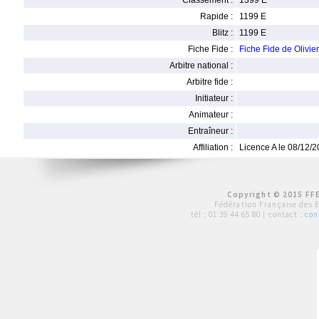
Classement :
1399 E
Rapide :
1199 E
Blitz :
1199 E
Fiche Fide :
Fiche Fide de Olivi
Arbitre national :
Arbitre fide :
Initiateur :
Animateur :
Entraîneur :
Affiliation :
Licence A le 08/12/
Copyright © 2015 FFE
Fédération Française des 
tél :
01 39 44 65 80
| contact :
con