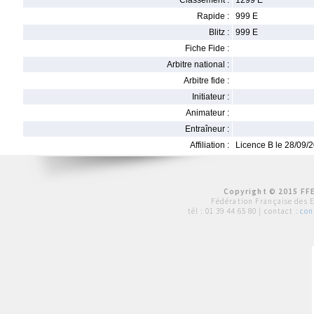
Classement :
1299 E
Rapide :
999 E
Blitz :
999 E
Fiche Fide :
Arbitre national :
Arbitre fide :
Initiateur :
Animateur :
Entraîneur :
Affiliation :
Licence B le 28/09/
Copyright © 2015 FFE
Fédération Française des 
tél :
01 39 44 65 80
| contact :
con