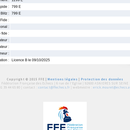
ment :
1299 E
pide :
799 E
Blitz :
799 E
Fide :
ional :
 fide :
iateur :
teur :
neur :
iation :
Licence B le 09/10/2025
Copyright © 2015 FFE |
Mentions légales
|
Protection des données
Fédération Française des Echecs |
6 rue de l'Eglise | 92600 ASNIERES SUR SEINE
01 39 44 65 80
| contact :
contact@ffechecs.fr
| webmestre :
erick.mouret@echecs.as