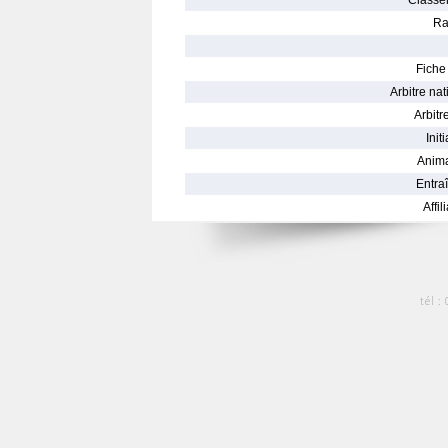
Classe
Ra
Fiche 
Arbitre nat
Arbitre
Init
Anima
Entraî
Affil
tél :