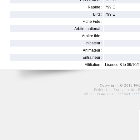
Classement :
1299 E
Rapide :
799 E
Blitz :
799 E
Fiche Fide :
Arbitre national :
Arbitre fide :
Initiateur :
Animateur :
Entraîneur :
Affiliation :
Licence B le 09/10/
Copyright © 2015 FFE
Fédération Française des 
tél :
01 39 44 65 80
| contact :
con