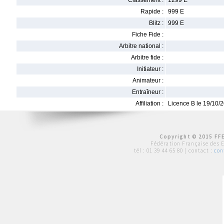
Classement :
1299 E
Rapide :
999 E
Blitz :
999 E
Fiche Fide :
Arbitre national :
Arbitre fide :
Initiateur :
Animateur :
Entraîneur :
Affiliation :
Licence B le 19/10/
Copyright © 2015 FFE
Fédération Française des 
tél :
01 39 44 65 80
| contact :
con