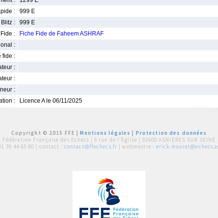
ment :
1299 E
pide :
999 E
Blitz :
999 E
Fide :
Fiche Fide de Faheem ASHRAF
ional :
 fide :
iateur :
teur :
neur :
iation :
Licence A le 06/11/2025
Copyright © 2015 FFE |
Mentions légales
|
Protection des données
Fédération Française des Echecs |
6 rue de l'Eglise | 92600 ASNIERES SUR SEINE
01 39 44 65 80
| contact :
contact@ffechecs.fr
| webmestre :
erick.mouret@echecs.as