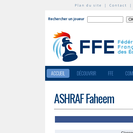
Plan du site
|
Contact
Rechercher un joueur
ACCUEIL
DÉCOUVRIR
FFE
COM
ASHRAF Faheem