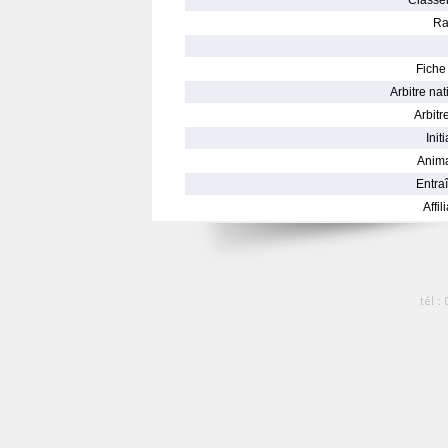
Classe
Ra
Fiche 
Arbitre nat
Arbitre
Init
Anima
Entraî
Affil
tél :