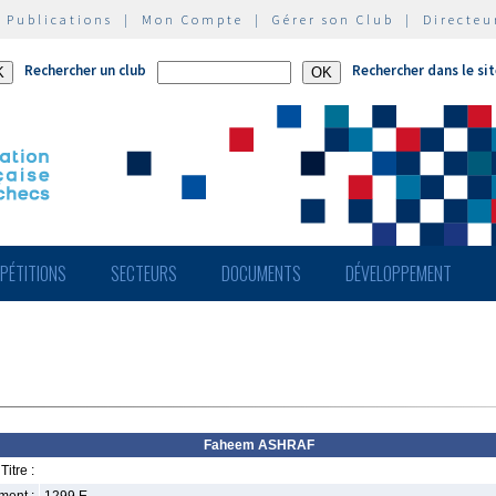
|
Publications
|
Mon Compte
|
Gérer son Club
|
Directeu
Rechercher un club
Rechercher dans le si
PÉTITIONS
SECTEURS
DOCUMENTS
DÉVELOPPEMENT
Faheem ASHRAF
Titre :