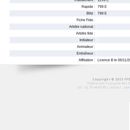
Classement :
1299 E
Rapide :
799 E
Blitz :
799 E
Fiche Fide :
Arbitre national :
Arbitre fide :
Initiateur :
Animateur :
Entraîneur :
Affiliation :
Licence B le 06/11/
Copyright © 2015 FFE
Fédération Française des 
tél :
01 39 44 65 80
| contact :
con