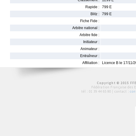
Classement :
1299 E
Rapide :
799 E
Blitz :
799 E
Fiche Fide :
Arbitre national :
Arbitre fide :
Initiateur :
Animateur :
Entraîneur :
Affiliation :
Licence B le 17/11/
Copyright © 2015 FFE
Fédération Française des 
tél :
01 39 44 65 80
| contact :
con