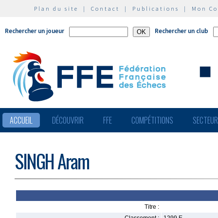
Plan du site
|
Contact
|
Publications
|
Mon C
Rechercher un joueur
Rechercher un club
ACCUEIL
DÉCOUVRIR
FFE
COMPÉTITIONS
SECTEU
SINGH Aram
Titre :