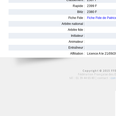
Classement :
2387 F
Rapide :
2399 F
Blitz :
2380 F
Fiche Fide :
Fiche Fide de Patr
Arbitre national :
Arbitre fide :
Initiateur :
Animateur :
Entraîneur :
Affiliation :
Licence A le 21/09/
Copyright © 2015 FFE
Fédération Française des 
tél :
01 39 44 65 80
| contact :
con