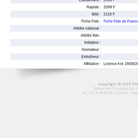
Classement :
2098 F
Rapide :
2099 F
Blitz :
2116 F
Fiche Fide :
Fiche Fide de Fra
Arbitre national :
Arbitre fide :
Initiateur :
Animateur :
Entraîneur :
Affiliation :
Licence A le 19/09/
Copyright © 2015 FFE
Fédération Française des 
tél :
01 39 44 65 80
| contact :
con