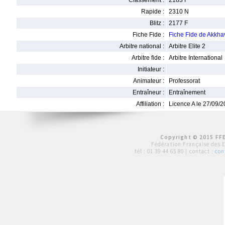
Classement :
2183 F
Rapide :
2310 N
Blitz :
2177 F
Fiche Fide :
Fiche Fide de Akkh
Arbitre national :
Arbitre Elite 2
Arbitre fide :
Arbitre International
Initiateur :
Animateur :
Professorat
Entraîneur :
Entraînement
Affiliation :
Licence A le 27/09/
Copyright © 2015 FFE
Fédération Française des 
tél :
01 39 44 65 80
| contact :
con