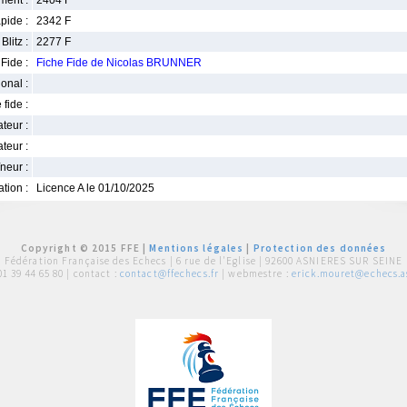
ment :
2404 F
pide :
2342 F
Blitz :
2277 F
Fide :
Fiche Fide de Nicolas BRUNNER
ional :
 fide :
iateur :
teur :
neur :
iation :
Licence A le 01/10/2025
Copyright © 2015 FFE |
Mentions légales
|
Protection des données
Fédération Française des Echecs |
6 rue de l'Eglise | 92600 ASNIERES SUR SEINE
01 39 44 65 80
| contact :
contact@ffechecs.fr
| webmestre :
erick.mouret@echecs.as