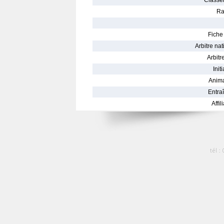
Classe
Ra
Fiche 
Arbitre nat
Arbitre
Init
Anima
Entraî
Affil
tél :