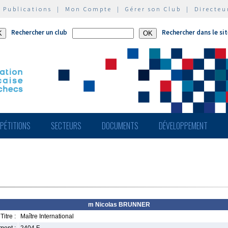
|
Publications
|
Mon Compte
|
Gérer son Club
|
Directeu
Rechercher un club
Rechercher dans le si
PÉTITIONS
SECTEURS
DOCUMENTS
DÉVELOPPEMENT
m Nicolas BRUNNER
Titre :
Maître International