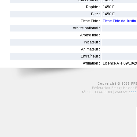
Classement :
1622 F
Rapide :
1450 F
Blitz :
1450 E
Fiche Fide :
Fiche Fide de Justi
Arbitre national :
Arbitre fide :
Initiateur :
Animateur :
Entraîneur :
Affiliation :
Licence A le 09/10/
Copyright © 2015 FFE
Fédération Française des 
tél :
01 39 44 65 80
| contact :
con