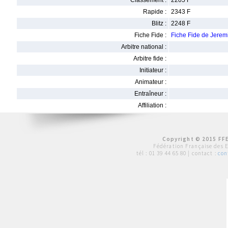
Classement :
2205 F
Rapide :
2343 F
Blitz :
2248 F
Fiche Fide :
Fiche Fide de Jere
Arbitre national :
Arbitre fide :
Initiateur :
Animateur :
Entraîneur :
Affiliation :
Copyright © 2015 FFE
Fédération Française des 
tél :
01 39 44 65 80
| contact :
con