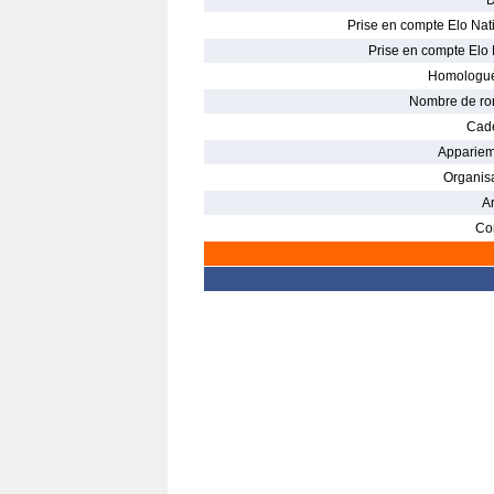
D
Prise en compte Elo Nati
Prise en compte Elo 
Homologué
Nombre de ro
Cade
Appariem
Organisa
Ar
Con