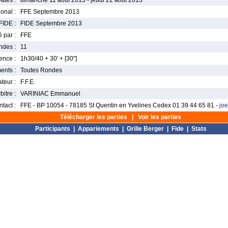
ates :
dimanche 11 août 2013 - jeudi 22 août 2013
onal :
FFE Septembre 2013
FIDE :
FIDE Septembre 2013
 par :
FFE
ndes :
11
nce :
1h30/40 + 30' + [30"]
ents :
Toutes Rondes
teur :
F.F.E.
bitre :
VARINIAC Emmanuel
tact :
FFE - BP 10054 - 78185 St Quentin en Yvelines Cedex 01 39 44 65 81 -
jo
Télécharger les parties
|
Voir les parties
Participants
|
Appariements
|
Grille Berger
|
Fide
|
Stats