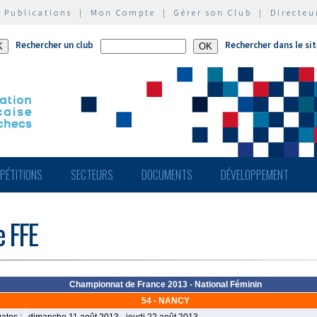
|
Publications
|
Mon Compte
|
Gérer son Club
|
Directeu
Rechercher un club
Rechercher dans le si
PÉTITIONS
SECTEURS
DOCUMENTS
DÉVELOPPEMENT
e FFE
Championnat de France 2013 - National Féminin
54 - NANCY