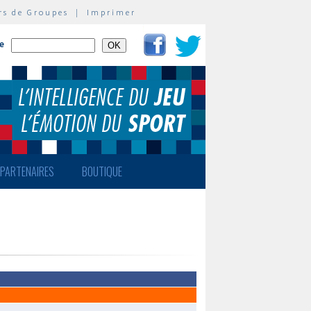
rs de Groupes
|
Imprimer
te
PARTENAIRES
BOUTIQUE