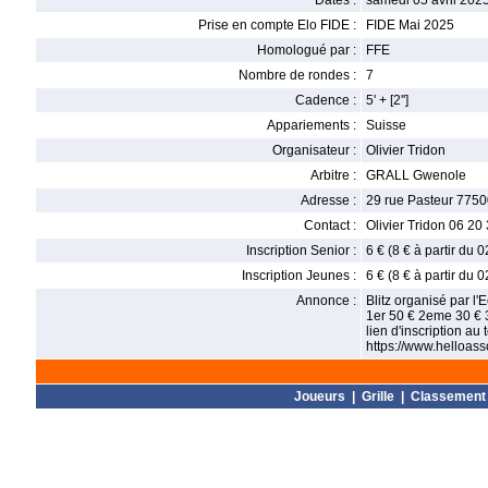
Dates :
samedi 05 avril 2025
Prise en compte Elo FIDE :
FIDE Mai 2025
Homologué par :
FFE
Nombre de rondes :
7
Cadence :
5' + [2'']
Appariements :
Suisse
Organisateur :
Olivier Tridon
Arbitre :
GRALL Gwenole
Adresse :
29 rue Pasteur 7750
Contact :
Olivier Tridon 06 20
Inscription Senior :
6 € (8 € à partir du 
Inscription Jeunes :
6 € (8 € à partir du 
Annonce :
Blitz organisé par l'
1er 50 € 2eme 30 €
lien d'inscription au 
https://www.helloass
Joueurs
|
Grille
|
Classement