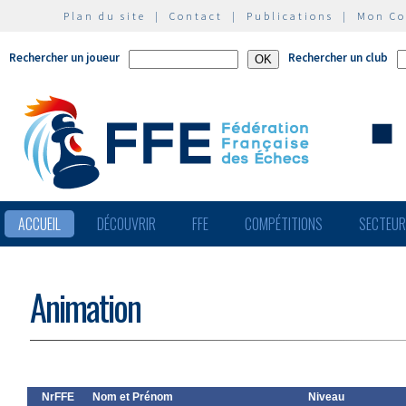
Plan du site
|
Contact
|
Publications
|
Mon C
Rechercher un joueur
Rechercher un club
ACCUEIL
DÉCOUVRIR
FFE
COMPÉTITIONS
SECTEU
Animation
NrFFE
Nom et Prénom
Niveau