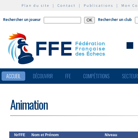
Plan du site
|
Contact
|
Publications
|
Mon C
Rechercher un joueur
Rechercher un club
ACCUEIL
DÉCOUVRIR
FFE
COMPÉTITIONS
SECTEU
Animation
NrFFE
Nom et Prénom
Niveau