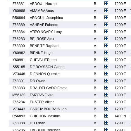
Z68381
ABDOUL Hocine
B
1299 E
Y60988
AMAMRA Anas
A
1299 E
R56894
ARNOUIL Josephina
B
1399 E
Z68389
ASHRAF Faheem
A
1299 E
Z68384
ATIPO NGAPY Leny
B
1299 E
Z66283
BELROSE Alex
A
1299 E
Z68390
BENEITE Raphael
A
1299 E
Y60982
BIENNE Hugo
B
1299 E
Y60991
CHEVALIER Leo
B
1299 E
S55185
DE BOYSSON Gabriel
A
1299 E
V73448
DIENNON Quentin
B
1299 E
Z68391
DO Owen
B
1299 E
Z68383
DRAI DELGADO Emma
B
1299 E
M56189
FAIZOVA Elvira
A
1399 E
Z66284
FUSTER Viktor
B
1299 E
V73443
GARCIA BOURAIS Leo
B
1299 E
R56893
GUICHON Maxime
B
1400 N
Z68388
HU Ethan
A
1299 E
Z66285
LABBENE Youssef
B
1299 E