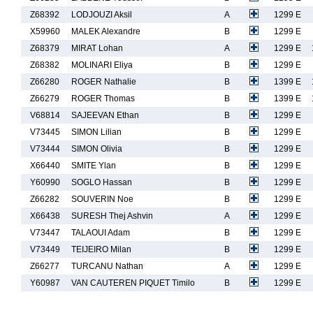
Z68392
LODJOUZI Aksil
A
1299 E
X59960
MALEK Alexandre
B
1299 E
Z68379
MIRAT Lohan
A
1299 E
Z68382
MOLINARI Eliya
B
1299 E
Z66280
ROGER Nathalie
B
1399 E
Z66279
ROGER Thomas
B
1399 E
V68814
SAJEEVAN Ethan
B
1299 E
V73445
SIMON Lilian
B
1299 E
V73444
SIMON Olivia
B
1299 E
X66440
SMITE Ylan
B
1299 E
Y60990
SOGLO Hassan
B
1299 E
Z66282
SOUVERIN Noe
B
1299 E
X66438
SURESH Thej Ashvin
A
1299 E
V73447
TALAOUI Adam
B
1299 E
V73449
TEIJEIRO Milan
B
1299 E
Z66277
TURCANU Nathan
A
1299 E
Y60987
VAN CAUTEREN PIQUET Timilo
B
1299 E